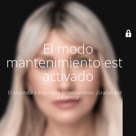
El modo
mantenimiento está
activado
El sitio estará disponible próximamente. ¡Gracias por su
paciencia!