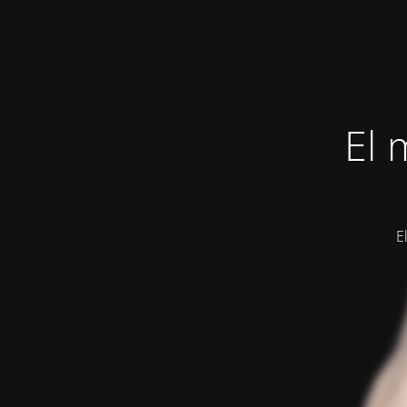
El 
E