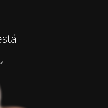
está
a!