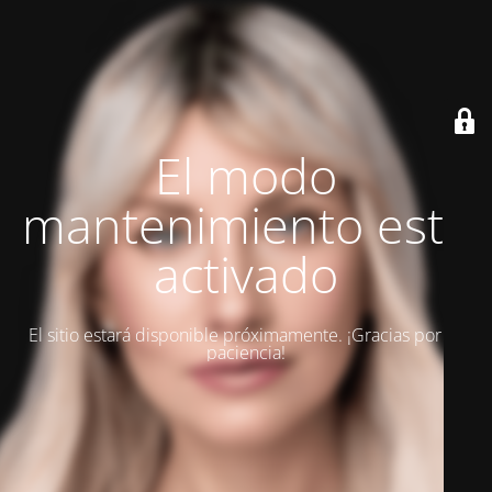
El modo
mantenimiento está
activado
El sitio estará disponible próximamente. ¡Gracias por su
paciencia!