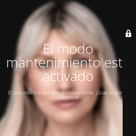
El modo
mantenimiento está
activado
El sitio estará disponible próximamente. ¡Gracias por su
paciencia!