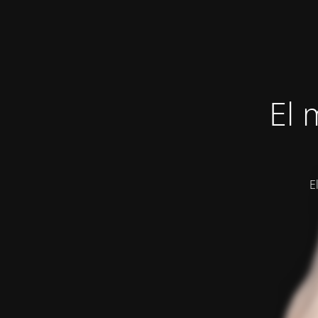
El 
E