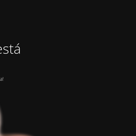
está
a!