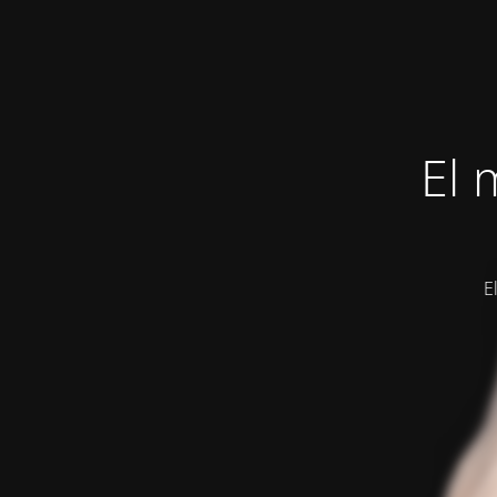
El 
E