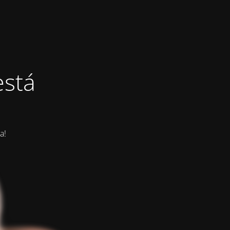
está
a!