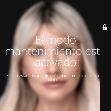
El modo
mantenimiento está
activado
El sitio estará disponible próximamente. ¡Gracias por su
paciencia!