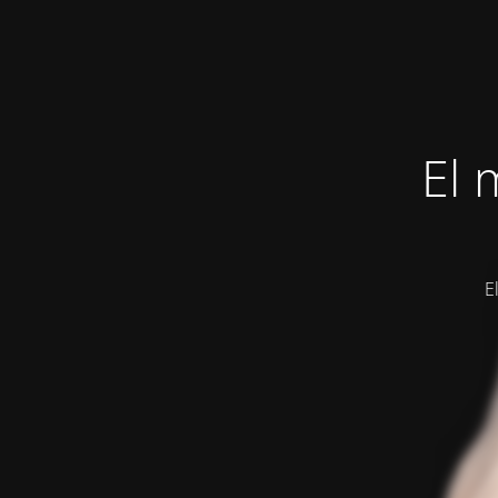
El 
E