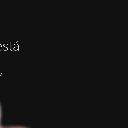
está
a!