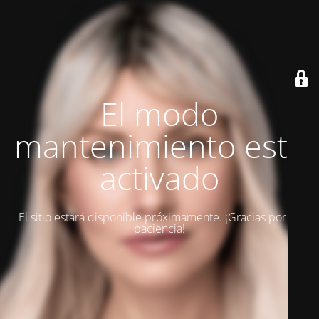
El modo
mantenimiento está
activado
El sitio estará disponible próximamente. ¡Gracias por su
paciencia!