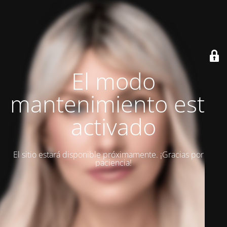
El modo
mantenimiento está
activado
El sitio estará disponible próximamente. ¡Gracias por su
paciencia!