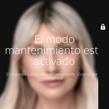
El modo
mantenimiento está
activado
El sitio estará disponible próximamente. ¡Gracias por su
paciencia!