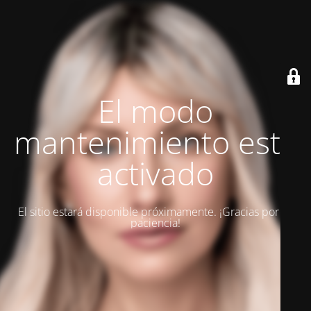
El modo
mantenimiento está
activado
El sitio estará disponible próximamente. ¡Gracias por su
paciencia!