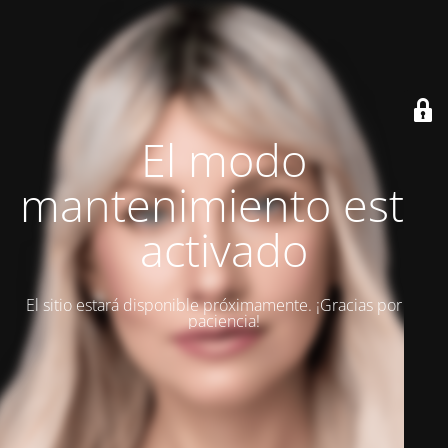
El modo
mantenimiento está
activado
El sitio estará disponible próximamente. ¡Gracias por su
paciencia!